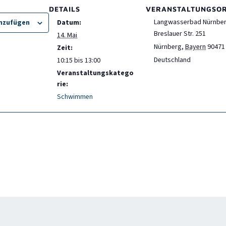
DETAILS
VERANSTALTUNGSO
Langwasserbad Nürnbe
inzufügen
Datum:
Breslauer Str. 251
14. Mai
Nürnberg
,
Bayern
90471
Zeit:
Deutschland
10:15 bis 13:00
Veranstaltungskatego
rie:
Schwimmen