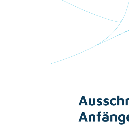
Aussch
Anfäng